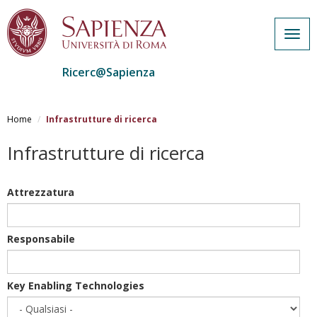
Togg
navig
Ricerc@Sapienza
Salta
al
Home
Infrastrutture di ricerca
contenuto
principale
Infrastrutture di ricerca
Attrezzatura
Responsabile
Key Enabling Technologies