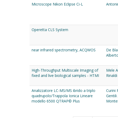
Microscope Nikon Eclipse Ci-L
Antoni
Operetta CLS System
near infrared spectrometry, ACQWOS
De Bla
Albert
High-Throughput Multiscale Imaging of
Mele A
fixed and live biological samples - HTMI
Rinaldi
Analizzatore LC-MS/MS ibrido a triplo
Curini
quadrupolo/Trappola Ionica Lineare
Gentili
modello 6500 QTRAP© Plus
Montes