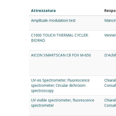
Attrezzatura
Respo
Amplitude modulation test
Mancini
C1000 TOUCH THERMAL CYCLER
Venner
BIORAD
AICON SMARTSCAN C8 FOV M-650
D'Achi
UV-vis Spectrometer; Fluorescence
Chiara
spectrometer; Circular dichroism
Consalv
spectroscopy
UV visible spectrometer, fluorescence
Chiara
spectrometer
Consalv