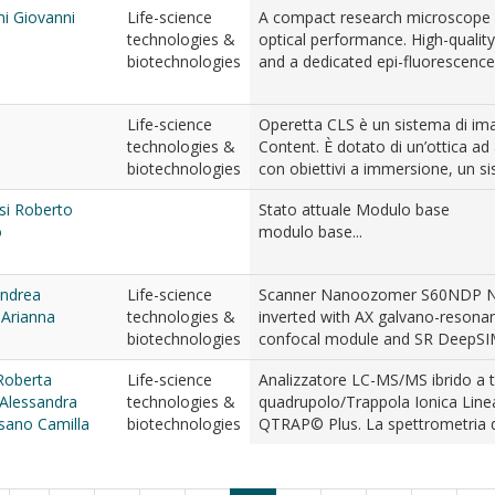
ni Giovanni
Life-science
A compact research microscope 
technologies &
optical performance. High-quality
biotechnologies
and a dedicated epi-fluorescence
Life-science
Operetta CLS è un sistema di im
technologies &
Content. È dotato di un’ottica ad 
biotechnologies
con obiettivi a immersione, un sis
si Roberto
Stato attuale Modulo base
o
modulo base...
ndrea
Life-science
Scanner Nanoozomer S60NDP Ni
 Arianna
technologies &
inverted with AX galvano-resona
biotechnologies
confocal module and SR DeepS
 Roberta
Life-science
Analizzatore LC-MS/MS ibrido a t
 Alessandra
technologies &
quadrupolo/Trappola Ionica Lin
ano Camilla
biotechnologies
QTRAP© Plus. La spettrometria di