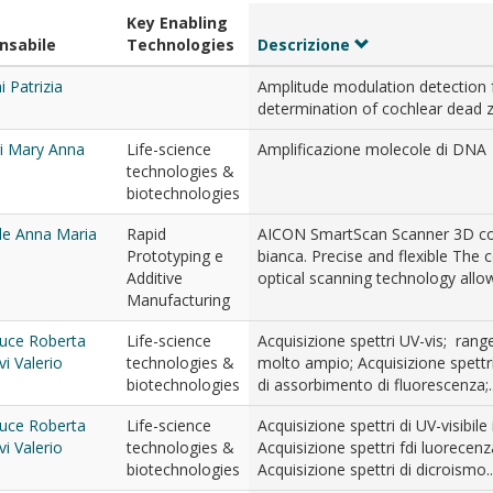
Key Enabling
nsabile
Technologies
Descrizione
 Patrizia
Amplitude modulation detection 
determination of cochlear dead 
i Mary Anna
Life-science
Amplificazione molecole di DNA
technologies &
biotechnologies
lle Anna Maria
Rapid
AICON SmartScan Scanner 3D co
Prototyping e
bianca. Precise and flexible The 
Additive
optical scanning technology allows
Manufacturing
luce Roberta
Life-science
Acquisizione spettri UV-vis; rang
i Valerio
technologies &
molto ampio; Acquisizione spettr
biotechnologies
di assorbimento di fluorescenza;..
luce Roberta
Life-science
Acquisizione spettri di UV-visibile
i Valerio
technologies &
Acquisizione spettri fdi luorecenz
biotechnologies
Acquisizione spettri di dicroismo..