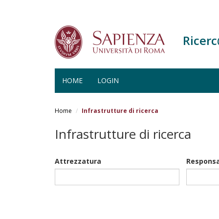
Ricer
HOME
LOGIN
Salta
al
Home
Infrastrutture di ricerca
contenuto
principale
Infrastrutture di ricerca
Attrezzatura
Responsa