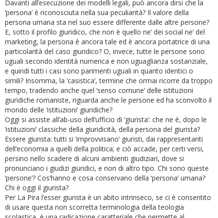
Davanti all’esecuzione dei modelli legali, può ancora dirsi che la
‘persona’ è riconosciuta nella sua peculiarità? Il valore della
persona umana sta nel suo essere differente dalle altre persone?
E, sotto il profilo giuridico, che non è quello ne’ dei social ne’ del
marketing, la persona è ancora tale ed è ancora portatrice di una
particolarità del caso giuridico? O, invece, tutte le persone sono
uguali secondo identità numerica e non uguaglianza sostanziale,
e quindi tutti i casi sono parimenti uguali in quanto identici o
simili? Insomma, la ‘casistica’, termine che ormai ricorre da troppo
tempo, tradendo anche quel ‘senso comune’ delle istituzioni
giuridiche romaniste, riguarda anche le persone ed ha sconvolto il
mondo delle ‘istituzioni’ giuridiche?
Oggi si assiste all’ab-uso dell’ufficio di ‘giurista’: che ne è, dopo le
‘istituzioni’ classiche della giuridicità, della persona del giurista?
Essere giurista: tutti si ‘improvvisano’ giuristi, dai rappresentanti
dell’economia a quelli della politica; e ciò accade, per certi versi,
persino nello scadere di alcuni ambienti giudiziari, dove si
pronunciano i giudizi giuridici, e non di altro tipo. Chi sono queste
‘persone’? Cos’hanno e cosa conservano della ‘persona’ umana?
Chi è oggi il giurista?
Per La Pira l’esser giurista è un abito intrinseco, se ci è consentito
di usare questa non scorretta terminologia della teologia
scolastica, è una radicazione caratteriale che permette al