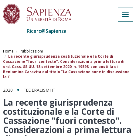
Togg
navig
Ricerc@Sapienza
Salta
al
Home
Pubblicazioni
contenuto
La recente giurisprudenza costituzionale e la Corte di
Cassazione "fuori contesto". Considerazioni a prima lettura di
principale
ord. Cass. SS.UU. 18 settembre 2020, n. 19598, con postilla di
Beniamino Caravita dal titolo "La Cassazione pone in discussione
la C
2020
FEDERALISMI.IT
La recente giurisprudenza
costituzionale e la Corte di
Cassazione "fuori contesto".
Considerazioni a prima lettura