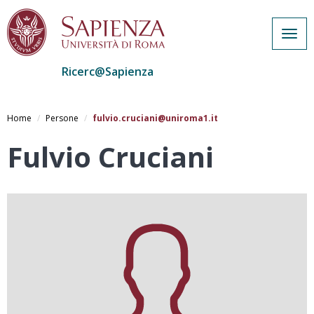
Togg
navig
Ricerc@Sapienza
Salta
al
Home
Persone
fulvio.cruciani@uniroma1.it
contenuto
principale
Fulvio Cruciani