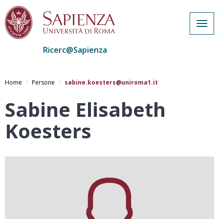
Togg
navig
Ricerc@Sapienza
Salta
al
Home
Persone
sabine.koesters@uniroma1.it
contenuto
principale
Sabine Elisabeth
Koesters