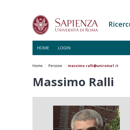
Ricer
HOME
LOGIN
Salta
al
Home
Persone
massimo.ralli@uniroma1.it
contenuto
principale
Massimo Ralli