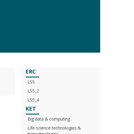
ERC
LS5
LS5_2
LS5_4
KET
Big data & computing
Life-science technologies &
biotechnologies