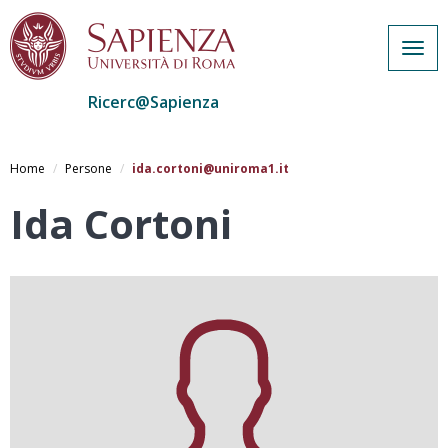
Togg
navig
Ricerc@Sapienza
Salta
al
Home
Persone
ida.cortoni@uniroma1.it
contenuto
principale
Ida Cortoni