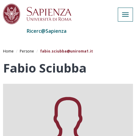
Togg
navig
Ricerc@Sapienza
Salta
al
Home
Persone
fabio.sciubba@uniroma1.it
contenuto
principale
Fabio Sciubba