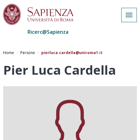
Togg
navig
Ricerc@Sapienza
Salta
al
Home
Persone
pierluca.cardella@uniroma1.it
contenuto
principale
Pier Luca Cardella