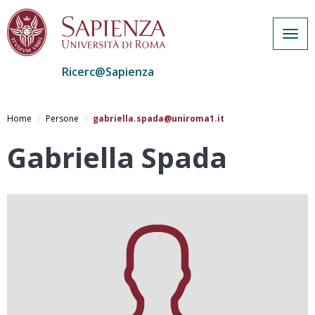
Togg
navig
Ricerc@Sapienza
Salta
al
Home
Persone
gabriella.spada@uniroma1.it
contenuto
principale
Gabriella Spada