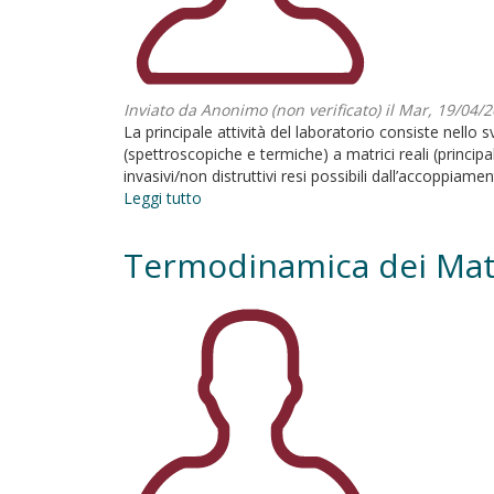
Inviato da
Anonimo (non verificato)
il Mar, 19/04/2
La principale attività del laboratorio consiste nello 
(spettroscopiche e termiche) a matrici reali (princi
invasivi/non distruttivi resi possibili dall’accoppia
Leggi tutto
su
Laboratorio
di
Termodinamica dei Mate
Spettroscopia
analitica
e
analisi
termica