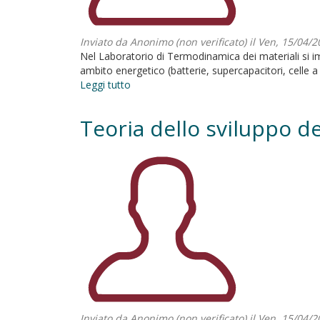
Inviato da
Anonimo (non verificato)
il Ven, 15/04/2
Nel Laboratorio di Termodinamica dei materiali si imp
ambito energetico (batterie, supercapacitori, celle 
Leggi tutto
su
Termodinamica
dei
Teoria dello sviluppo de
Materiali
Inviato da
Anonimo (non verificato)
il Ven, 15/04/2