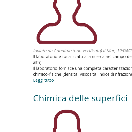
Inviato da
Anonimo (non verificato)
il Mar, 19/04/2
Il laboratorio è focalizzato alla ricerca nel campo de
altri).
Il laboratorio fornisce una completa caratterizzazione
chimico-fisiche (densità, viscosità, indice di rifrazi
Leggi tutto
su
Chimica
Fisica
Chimica delle superfici
dei
Solventi
Sostenibili