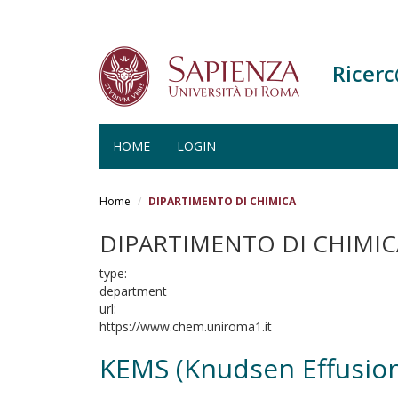
Ricer
HOME
LOGIN
Salta
al
Home
DIPARTIMENTO DI CHIMICA
contenuto
principale
DIPARTIMENTO DI CHIMIC
type:
department
url:
https://www.chem.uniroma1.it
KEMS (Knudsen Effusio