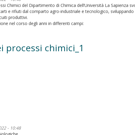
essi Chimici del Dipartimento di Chimica dell’Università La Sapienza svol
arti e rifiuti dal comparto agro-industriale e tecnologico, sviluppando 
iti produttivi.
ione nel corso degli anni in differenti campi:
i processi chimici_1
022 - 10:48
biologiche