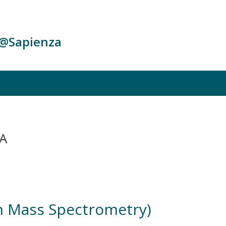
c@Sapienza
A
n Mass Spectrometry)