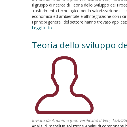
Il gruppo di ricerca di Teoria dello Sviluppo dei Proc
trasferimento tecnologico per la valorizzazione di sc
economica ed ambientale e all’integrazione con i circu
I principi generali del settore hanno trovato applicaz
Leggi tutto
su
Teoria
dello
Teoria dello sviluppo de
sviluppo
dei
processi
chimici
Inviato da
Anonimo (non verificato)
il Ven, 15/04/2
Analisi di metalli in soluzione Analisi di componenti 