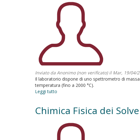
Inviato da
Anonimo (non verificato)
il Mar, 19/04/2
Il laboratorio dispone di uno spettrometro di mass
temperatura (fino a 2000 °C).
Leggi tutto
su
KEMS
(Knudsen
Chimica Fisica dei Solve
Effusion
Mass
Spectrometry)