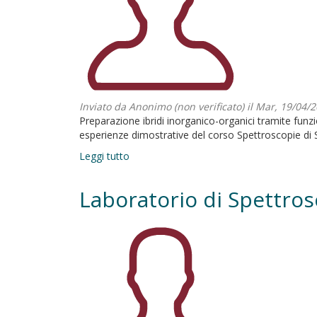
Inviato da
Anonimo (non verificato)
il Mar, 19/04/2
Preparazione ibridi inorganico-organici tramite funzi
esperienze dimostrative del corso Spettroscopie di 
Leggi tutto
su
Chimica
delle
Laboratorio di Spettrosc
superfici
–
SurfEne
LAB