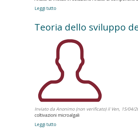
Leggi tutto
su
Teoria
dello
Teoria dello sviluppo de
sviluppo
dei
processi
chimici_1
Inviato da
Anonimo (non verificato)
il Ven, 15/04/2
coltivazioni microalgali
Leggi tutto
su
Teoria
dello