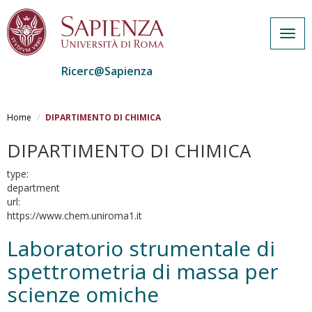
Togg
navig
Ricerc@Sapienza
Salta
al
Home
DIPARTIMENTO DI CHIMICA
contenuto
principale
DIPARTIMENTO DI CHIMICA
type:
department
url:
https://www.chem.uniroma1.it
Laboratorio strumentale di
spettrometria di massa per
scienze omiche