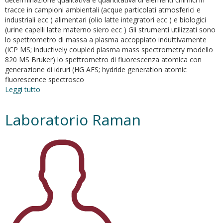
tracce in campioni ambientali (acque particolati atmosferici e
industriali ecc ) alimentari (olio latte integratori ecc ) e biologici
(urine capelli latte materno siero ecc ) Gli strumenti utilizzati sono
lo spettrometro di massa a plasma accoppiato induttivamente
(ICP MS; inductively coupled plasma mass spectrometry modello
820 MS Bruker) lo spettrometro di fluorescenza atomica con
generazione di idruri (HG AFS; hydride generation atomic
fluorescence spectrosco
Leggi tutto
su
Laboratorio
strumentale
Laboratorio Raman
037