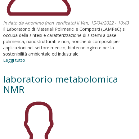
Inviato da
Anonimo (non verificato)
il Ven, 15/04/2022 - 10:43
Il Laboratorio di Materiali Polimerici e Compositi (LAMPeC) si
occupa della sintesi e caratterizzazione di sistemi a base
polimerica, nanostrutturati e non, nonché di compositi per
applicazioni nel settore medico, biotecnologico e per la
sostenibilità ambientale ed industriale.
Leggi tutto
su
Laboratorio
Materiali
laboratorio metabolomica
Polimerici
e
NMR
Compositi
(LAMPeC)