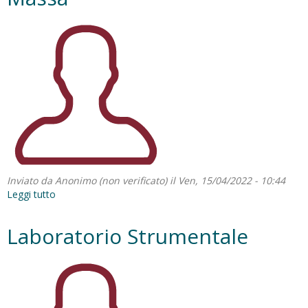
di
massa
per
scienze
omiche
Inviato da
Anonimo (non verificato)
il Ven, 15/04/2022 - 10:44
Leggi tutto
su
Laboratorio
Spettrometria
Laboratorio Strumentale
di
Massa