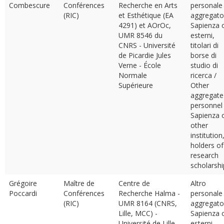
Combescure
Conférences
Recherche en Arts
personale
(RIC)
et Esthétique (EA
aggregato
4291) et AOrOc,
Sapienza 
UMR 8546 du
esterni,
CNRS - Université
titolari di
de Picardie Jules
borse di
Verne - École
studio di
Normale
ricerca /
Supérieure
Other
aggregate
personnel
Sapienza 
other
institution
holders of
research
scholarshi
Grégoire
Maître de
Centre de
Altro
Poccardi
Conférences
Recherche Halma -
personale
(RIC)
UMR 8164 (CNRS,
aggregato
Lille, MCC) -
Sapienza 
Université de Lille
esterni,