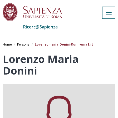
Togg
navig
Ricerc@Sapienza
Salta
al
Home
Persone
Lorenzomaria.Donini@uniroma1.it
contenuto
principale
Lorenzo Maria
Donini