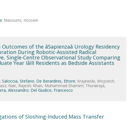
a
; Masoumi, Hossein
 Outcomes of the âSapienzaâ Urology Residency
ration During Robotic-Assisted Radical
ve, Single-Centre Observational Study Comparing
ate Year IâIII Residents as Bedside Assistants
;
Salciccia, Stefano
;
De Berardinis, Ettore
; Krajewski, Wojciech;
omasz; Nair, Rajesh; Khan, Muhammad Shamim; Thurairaja,
rra, Alessandro
;
Del Giudice, Francesco
gations of Sloshing-Induced Mass Transfer