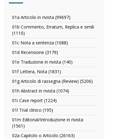
01a Articolo in rivista (99697)
Apply
01a
01b Commento, Erratum, Replica e simili
Articolo
(1110)
Apply
in
01b
rivista
01c Nota a sentenza (1088)
Apply
Commento,
filter
01c
Erratum,
01d Recensione (3179)
Apply
Nota
Replica
01d
a
01e Traduzione in rivista (140)
Apply
e
Recensione
sentenza
01e
simili
filter
01f Lettera, Nota (1831)
Apply
filter
Traduzione
filter
01f
in
01g Articolo di rassegna (Review) (5206)
Apply
Lettera,
rivista
01g
Nota
01h Abstract in rivista (1074)
Apply
filter
Articolo
filter
01h
di
01i Case report (1224)
Apply
Abstract
rassegna
01i
in
01l Trial clinico (195)
Apply
(Review)
Case
rivista
01l
filter
report
01m Editorial/Introduzione in rivista
filter
Trial
filter
(1561)
Apply
clinico
01m
filter
02a Capitolo o Articolo (26163)
Apply
Editorial/Introduzione