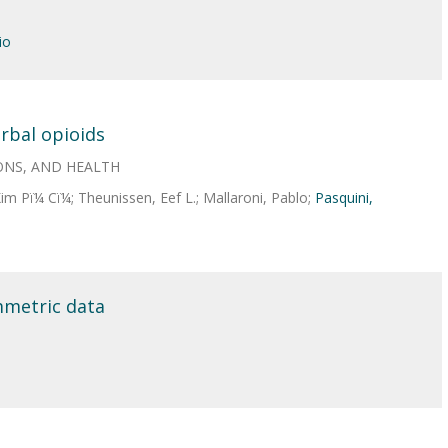
io
erbal opioids
ONS, AND HEALTH
m Pï¼ Cï¼; Theunissen, Eef L.; Mallaroni, Pablo;
Pasquini,
mmetric data