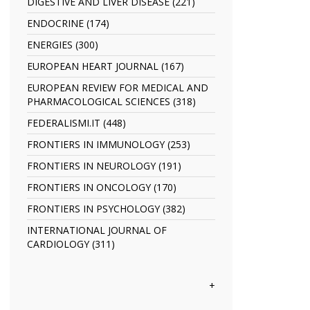
TRANSACTIONS
DIGESTIVE AND LIVER DISEASE (221)
Apply
filter
filter
DIGESTIVE
ENDOCRINE (174)
Apply
AND
ENDOCRINE
LIVER
ENERGIES (300)
Apply
filter
DISEASE
ENERGIES
EUROPEAN HEART JOURNAL (167)
Apply
filter
filter
EUROPEAN
EUROPEAN REVIEW FOR MEDICAL AND
HEART
PHARMACOLOGICAL SCIENCES (318)
Apply
JOURNAL
EUROPEAN
filter
FEDERALISMI.IT (448)
Apply
REVIEW
FEDERALISMI.IT
FOR
FRONTIERS IN IMMUNOLOGY (253)
Apply
filter
MEDICAL
FRONTIERS
FRONTIERS IN NEUROLOGY (191)
Apply
AND
IN
FRONTIERS
PHARMACOLOGICAL
IMMUNOLOGY
FRONTIERS IN ONCOLOGY (170)
Apply
IN
SCIENCES
filter
FRONTIERS
NEUROLOGY
FRONTIERS IN PSYCHOLOGY (382)
Apply
filter
IN
filter
FRONTIERS
ONCOLOGY
INTERNATIONAL JOURNAL OF
IN
filter
CARDIOLOGY (311)
Apply
PSYCHOLOGY
INTERNATIONAL
filter
JOURNAL
OF
+
CARDIOLOGY