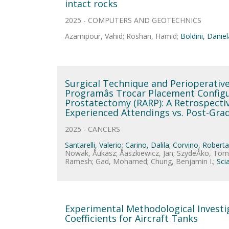
intact rocks
2025 - COMPUTERS AND GEOTECHNICS
Azamipour, Vahid; Roshan, Hamid;
Boldini, Daniel
Surgical Technique and Perioperative
Programâs Trocar Placement Configu
Prostatectomy (RARP): A Retrospecti
Experienced Attendings vs. Post-Gradu
2025 - CANCERS
Santarelli, Valerio
;
Carino, Dalila
;
Corvino, Roberta
Nowak, Åukasz; Åaszkiewicz, Jan; SzydeÅko, T
Ramesh; Gad, Mohamed; Chung, Benjamin I.;
Scia
Experimental Methodological Investi
Coefficients for Aircraft Tanks