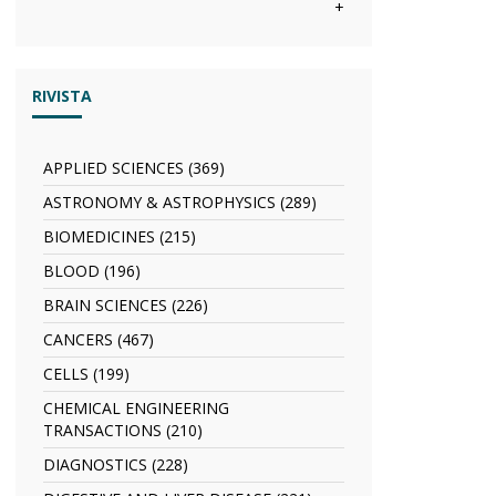
filter
anno
Abstracts
+
filter
di
filter
visioni
filter
RIVISTA
APPLIED SCIENCES (369)
Apply
APPLIED
ASTRONOMY & ASTROPHYSICS (289)
Apply
SCIENCES
ASTRONOMY
filter
BIOMEDICINES (215)
Apply
&
BIOMEDICINES
ASTROPHYSICS
BLOOD (196)
Apply
filter
filter
BLOOD
BRAIN SCIENCES (226)
Apply
filter
BRAIN
CANCERS (467)
Apply
SCIENCES
CANCERS
filter
CELLS (199)
Apply
filter
CELLS
CHEMICAL ENGINEERING
filter
TRANSACTIONS (210)
Apply
CHEMICAL
DIAGNOSTICS (228)
Apply
ENGINEERING
DIAGNOSTICS