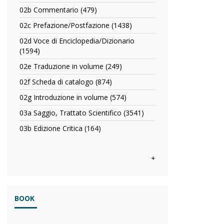
02a
in
02b Commentario (479)
Apply
Capitolo
rivista
02b
o
02c Prefazione/Postfazione (1438)
Apply
filter
Commentario
Articolo
02c
filter
02d Voce di Enciclopedia/Dizionario
filter
Prefazione/Postfazione
(1594)
Apply
filter
02d
02e Traduzione in volume (249)
Apply
Voce
02e
di
02f Scheda di catalogo (874)
Apply
Traduzione
Enciclopedia/Dizionario
02f
in
02g Introduzione in volume (574)
Apply
filter
Scheda
volume
02g
di
03a Saggio, Trattato Scientifico (3541)
Apply
filter
Introduzione
catalogo
03a
in
03b Edizione Critica (164)
Apply
filter
Saggio,
volume
03b
Trattato
filter
Edizione
Scientifico
Critica
+
filter
filter
BOOK