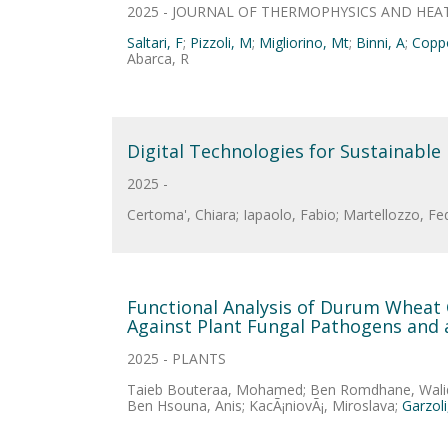
2025 - JOURNAL OF THERMOPHYSICS AND HEA
Saltari, F
;
Pizzoli, M
;
Migliorino, Mt
;
Binni, A
;
Coppo
Abarca, R
Digital Technologies for Sustainable
2025 -
Certoma', Chiara; Iapaolo, Fabio; Martellozzo, Fe
Functional Analysis of Durum Wheat G
Against Plant Fungal Pathogens and a
2025 - PLANTS
Taieb Bouteraa, Mohamed; Ben Romdhane, Walid; 
Ben Hsouna, Anis; KacÃ¡niovÃ¡, Miroslava;
Garzoli