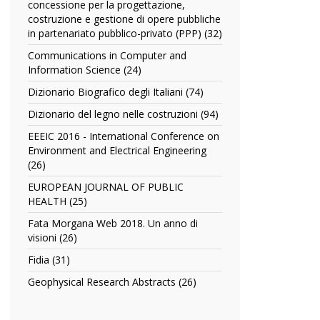
filter
concessione per la progettazione,
contratti
costruzione e gestione di opere pubbliche
commentato
in partenariato pubblico-privato (PPP) (32)
Apply
filter
Commentario
Communications in Computer and
al
Information Science (24)
Apply
contratto
Communications
standard
Dizionario Biografico degli Italiani (74)
Apply
in
di
Dizionario
Computer
Dizionario del legno nelle costruzioni (94)
Apply
concessione
Biografico
and
Dizionario
per
degli
EEEIC 2016 - International Conference on
Information
del
la
Italiani
Environment and Electrical Engineering
Science
legno
progettazione,
filter
(26)
Apply
filter
nelle
costruzione
EEEIC
costruzioni
EUROPEAN JOURNAL OF PUBLIC
e
2016
filter
HEALTH (25)
Apply
gestione
-
EUROPEAN
di
International
Fata Morgana Web 2018. Un anno di
JOURNAL
opere
Conference
visioni (26)
Apply
OF
pubbliche
on
Fata
PUBLIC
Fidia (31)
Apply
in
Environment
Morgana
HEALTH
Fidia
partenariato
and
Web
Geophysical Research Abstracts (26)
Apply
filter
filter
pubblico-
Electrical
2018.
Geophysical
privato
Engineering
Un
Research
(PPP)