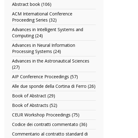
Abstract book (106)
Apply
Abstract
ACM International Conference
book
Proceeding Series (32)
Apply
filter
ACM
Advances in Intelligent Systems and
International
Computing (24)
Apply
Conference
Advances
Proceeding
Advances in Neural Information
in
Series
Processing Systems (24)
Apply
Intelligent
filter
Advances
Systems
Advances in the Astronautical Sciences
in
and
(27)
Apply
Neural
Computing
Advances
Information
AIP Conference Proceedings (57)
Apply
filter
in
Processing
AIP
the
Alle due sponde della Cortina di Ferro (26)
Apply
Systems
Conference
Astronautical
Alle
filter
Proceedings
Book of Abstract (29)
Apply
Sciences
due
filter
Book
filter
sponde
Book of Abstracts (52)
Apply
of
della
Book
Abstract
CEUR Workshop Proceedings (75)
Apply
Cortina
of
filter
CEUR
di
Abstracts
Codice dei contratti commentato (36)
Apply
Workshop
Ferro
filter
Codice
Proceedings
Commentario al contratto standard di
filter
dei