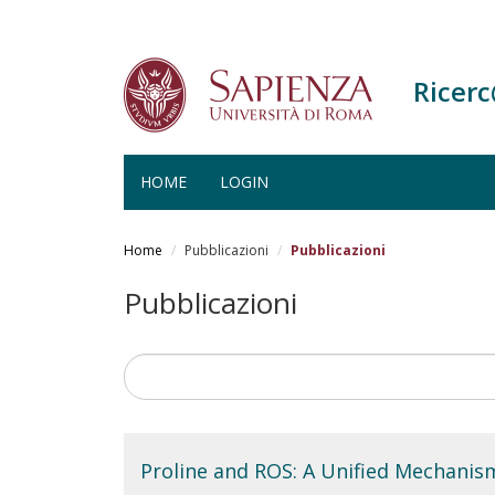
Ricer
HOME
LOGIN
Salta
al
Home
Pubblicazioni
Pubblicazioni
contenuto
principale
Pubblicazioni
Proline and ROS: A Unified Mechanis