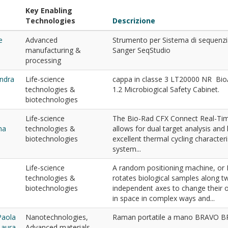
Key Enabling
Technologies
Descrizione
e
Advanced
Strumento per Sistema di sequen
manufacturing &
Sanger SeqStudio
processing
andra
Life-science
cappa in classe 3 LT20000 NR BioAi
technologies &
1.2 Microbiogical Safety Cabinet.
biotechnologies
Life-science
The Bio-Rad CFX Connect Real-Ti
na
technologies &
allows for dual target analysis and
biotechnologies
excellent thermal cycling characteri
system...
Life-science
A random positioning machine, or
technologies &
rotates biological samples along t
biotechnologies
independent axes to change their o
in space in complex ways and...
Paola
Nanotechnologies,
Raman portatile a mano BRAVO 
Laura
Advanced materials,