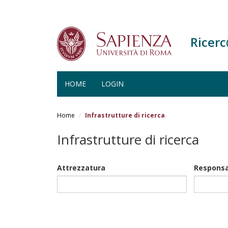
Ricer
HOME
LOGIN
Salta
al
Home
Infrastrutture di ricerca
contenuto
principale
Infrastrutture di ricerca
Attrezzatura
Responsa