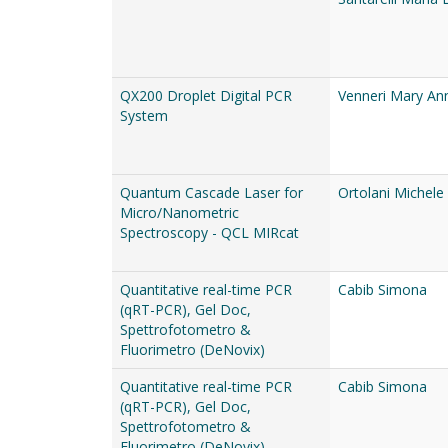
QX200 Droplet Digital PCR
Venneri Mary An
System
Quantum Cascade Laser for
Ortolani Michele
Micro/Nanometric
Spectroscopy - QCL MIRcat
Quantitative real-time PCR
Cabib Simona
(qRT-PCR), Gel Doc,
Spettrofotometro &
Fluorimetro (DeNovix)
Quantitative real-time PCR
Cabib Simona
(qRT-PCR), Gel Doc,
Spettrofotometro &
Fluorimetro (DeNovix)