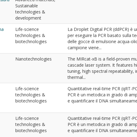
Sustainable
technologies &
development
na
Life-science
La Droplet Digital PCR (ddPCR) è
technologies &
per eseguire la PCR basato sulla t
biotechnologies
delle gocce di emulsione acqua-olio.
campione viene...
Nanotechnologies
The MIRcat-xB is a field-proven m
cascade laser system. It features 
tuning, high spectral repeatability,
thermal...
Life-science
Quantitative real-time PCR (qRT-P
technologies &
PCR è un metodica in grado di ampl
biotechnologies
e quantificare il DNA simultaneamen
Life-science
Quantitative real-time PCR (qRT-P
technologies &
PCR è un metodica in grado di ampl
biotechnologies
e quantificare il DNA simultaneamen