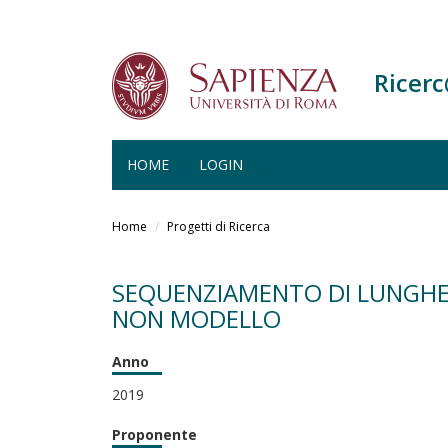
Ricer
HOME
LOGIN
Salta
al
Home
Progetti di Ricerca
contenuto
principale
SEQUENZIAMENTO DI LUNGHE 
NON MODELLO
Anno
2019
Proponente