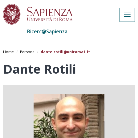
Togg
navig
Ricerc@Sapienza
Salta
al
Home
Persone
dante.rotili@uniroma1.it
contenuto
principale
Dante Rotili