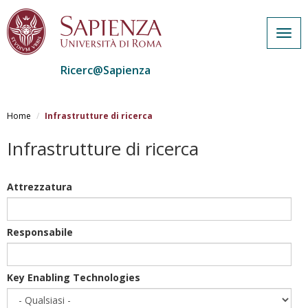
Togg
navig
Ricerc@Sapienza
Salta
al
Home
Infrastrutture di ricerca
contenuto
principale
Infrastrutture di ricerca
Attrezzatura
Responsabile
Key Enabling Technologies