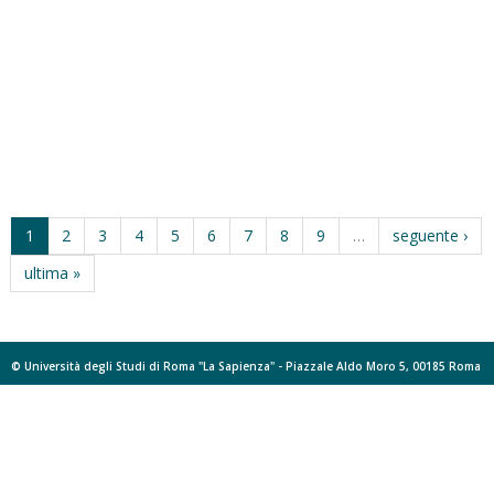
1
2
3
4
5
6
7
8
9
…
seguente ›
ultima »
© Università degli Studi di Roma "La Sapienza" - Piazzale Aldo Moro 5, 00185 Roma