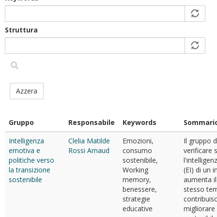
Struttura
Azzera
Gruppo
Responsabile
Keywords
Sommari
Intelligenza
Clelia Matilde
Emozioni,
Il gruppo d
emotiva e
Rossi Arnaud
consumo
verificare
politiche verso
sostenibile,
l'intellige
la transizione
Working
(EI) di un 
sostenibile
memory,
aumenta il
benessere,
stesso te
strategie
contribuis
educative
migliorare