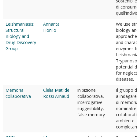
sostenibil
di consum
quell'indiv
Leishmaniasis:
Annarita
We use str
Structural
Fiorillo
biology an
Biology and
approache
Drug Discovery
and charac
Group
enzymes 
Leishmani
Trypanos
potential 
for neglect
diseases.
Memoria
Clelia Matilde
inibizione
Il gruppo d
collaborativa
Rossi Arnaud
collaborativa,
a indagare
interrogative
di memoria 
suggestibility,
nominali e 
false memory
collaborati
ambiente
completam