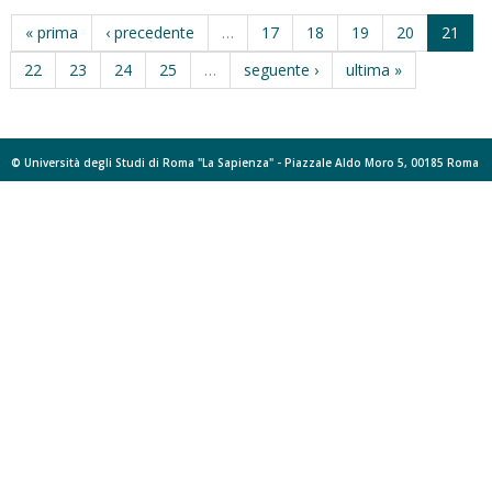
« prima
‹ precedente
…
17
18
19
20
21
22
23
24
25
…
seguente ›
ultima »
© Università degli Studi di Roma "La Sapienza" - Piazzale Aldo Moro 5, 00185 Roma