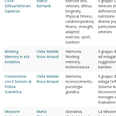
CREA
Marco
exercise test,
Il gruppo 
Difesa/Veterani
Bernardi
veterani, difesa,
Veterani st
Sapienza
longevity,
dell’eserciz
Physical Fitness,
nutrizione 
cardiorespiratory
diverse pop
fitness, strenght,
particolare
adapted
veterani.
exercise, sport,
nutrition
Working
Clelia Matilde
Memoria,
Il gruppo d
Memory in età
Rossi Arnaud
Working
ad indagar
evolutiva
memory,
suggestion
testimonianza
bambini
Convenzione
Clelia Matilde
Memoria,
Il gruppo d
con il Servizio di
Rossi Arnaud
riconoscimento,
indaga l'ef
Polizia
psicologia
Sistema A
Scientifica
giuridica
Riconosci
Immagini e
Evaluatio
Missione
Marta
Giordania,
La Missio