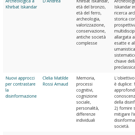
Archeologica a
D'Andrea
Khirbat Iskandar,
Archeologi
Khirbat Iskandar
età del bronzo,
Iskandar in
età del ferro,
ricerca ar
archeologia,
storica co
valorizzazione,
prospettiv
conservazione,
multidiscip
antiche società
allargata a
complesse
esatte e al
umanistica
sistematico
chiave del
preclassic
Nuovi approcci
Clelia Matilde
Memoria,
L'obiettivo
per contrastare
Rossi Arnaud
processi
è duplice: 
la
cognitivi,
approfondi
disinformazione
cognizione
conoscenz
sociale,
della disi
personalità,
2) fornire
differenze
mitigare l'
individuali
disinforma
società.