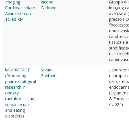
Imaging
Iacopo
Gruppo di r
Cardiovascolare
Carbone
imaging ca
Avanzato con
avanzato 
TC ed RM
presso l’I
focalizzat
non invasi
caratteriz
tissutale e
stratificaz
rischio nel
cardiovasco
lab-PROMISE
Silvana
Laboratori
(Promoting
Gaetani
neuropsic
pharmacological
del sistem
research in
endocanna
obesity,
(Dipartime
metabolic issue,
& Farmaco
substnce use
CU024)
and eating
disorders)