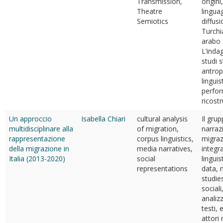
Transmission,
origini
Theatre
lingua
Semiotics
diffusi
Turch
arabo 
L’inda
studi s
antrop
linguis
perfor
ricostr
Un approccio
Isabella Chiari
cultural analysis
Il grup
multidisciplinare alla
of migration,
narrazi
rappresentazione
corpus linguistics,
migrazi
della migrazione in
media narratives,
integr
Italia (2013-2020)
social
linguis
representations
data, 
studie
sociali
analiz
testi, 
attori