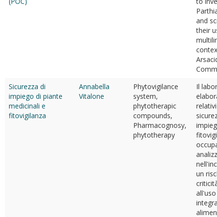
(POC)
to inv
Parthi
and sc
their u
multili
contex
Arsaci
Commo
Sicurezza di
Annabella
Phytovigilance
Il labo
impiego di piante
Vitalone
system,
elabor
medicinali e
phytotherapic
relativi
fitovigilanza
compounds,
sicure
Pharmacognosy,
impieg
phytotherapy
fitovig
occupa
analiz
nell'in
un risc
critici
all'uso
integra
alimen