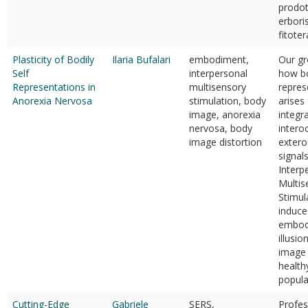
prodot
erboris
fitoter
Plasticity of Bodily
Ilaria Bufalari
embodiment,
Our gr
Self
interpersonal
how bo
Representations in
multisensory
repres
Anorexia Nervosa
stimulation, body
arises
image, anorexia
integr
nervosa, body
intero
image distortion
extero
signal
Interp
Multis
Stimul
induce
embod
illusi
image 
healthy
popula
Cutting-Edge
Gabriele
SERS,
Profes