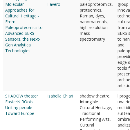
Molecular
Favero
paleoproteomics,
group 
Approaches for
proteomics,
innova
Cultural Heritage -
Raman, dyes,
techno
From
nanomaterials,
cultura
Paleoproteomics to
high resolution
from 
Advanced SERS
mass
SERS s
Sensors, the Next-
spectrometry
to nan
Gen Analytical
and
Technologies
paleop
provid
edge d
tools 
preser
archae
artisti
SHADOW theater
Isabella Chiari
shadow theatre,
l prog
EasterN ROots
Intangible
una ri
Uniting people
Cultural Heritage,
multidi
Toward Europe
Traditional
sul tea
Performing Arts,
ombre
Cultural
analiz