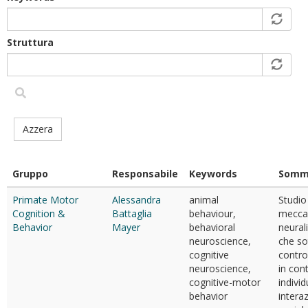
Struttura
Azzera
Gruppo
Responsabile
Keywords
Somm
Primate Motor
Alessandra
animal
Studio
Cognition &
Battaglia
behaviour,
mecca
Behavior
Mayer
behavioral
neurali
neuroscience,
che so
cognitive
contro
neuroscience,
in cont
cognitive-motor
individ
behavior
intera