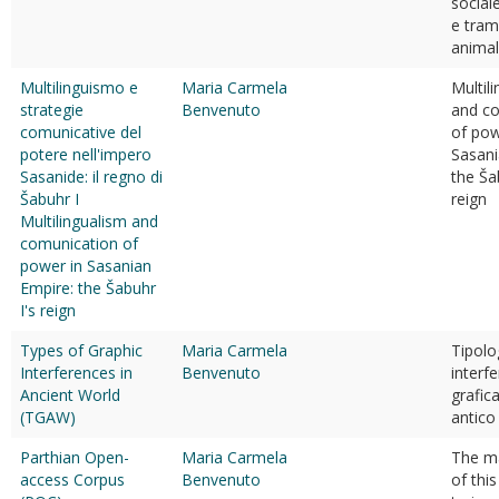
social
e tram
animal
Multilinguismo e
Maria Carmela
Multil
strategie
Benvenuto
and c
comunicative del
of pow
potere nell'impero
Sasani
Sasanide: il regno di
the Ša
Šabuhr I
reign
Multilingualism and
comunication of
power in Sasanian
Empire: the Šabuhr
I's reign
Types of Graphic
Maria Carmela
Tipolo
Interferences in
Benvenuto
interf
Ancient World
grafic
(TGAW)
antico
Parthian Open-
Maria Carmela
The m
access Corpus
Benvenuto
of this