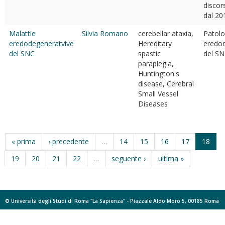
discor
dal 20
Malattie
Silvia Romano
cerebellar ataxia,
Patolo
eredodegeneratvive
Hereditary
eredo
del SNC
spastic
del S
paraplegia,
Huntington's
disease, Cerebral
Small Vessel
Diseases
« prima
‹ precedente
…
14
15
16
17
18
19
20
21
22
…
seguente ›
ultima »
© Università degli Studi di Roma "La Sapienza" - Piazzale Aldo Moro 5, 00185 Roma