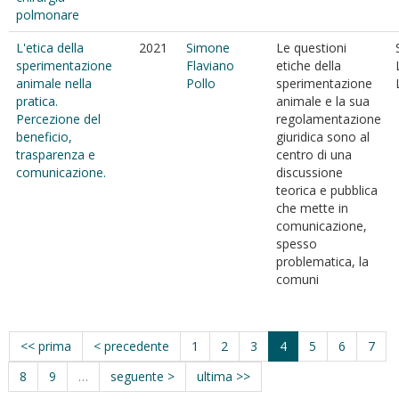
polmonare
L'etica della
2021
Simone
Le questioni
sperimentazione
Flaviano
etiche della
animale nella
Pollo
sperimentazione
pratica.
animale e la sua
Percezione del
regolamentazione
beneficio,
giuridica sono al
trasparenza e
centro di una
comunicazione.
discussione
teorica e pubblica
che mette in
comunicazione,
spesso
problematica, la
comuni
<< prima
< precedente
1
2
3
4
5
6
7
8
9
…
seguente >
ultima >>