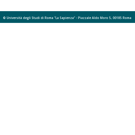
© Università degli Studi di Roma "La Sapienza" - Piazzale Aldo Moro 5, 00185 Roma