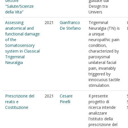
settore
guidate dal
"Salute/Scienze
Design tra
della Vita"
Univers
Assessing
2021
Gianfranco
Trigeminal
anatomical and
De Stefano
Neuralgia (TN) is
functional damage
a unique
of the
neuropathic pain
Somatosensory
condition,
system in Classical
characterized by
Trigeminal
paroxysmal
Neuralgia
unilateral facial
pain, invariably
triggered by
innocuous tactile
stimulation.
Prescrizione del
2021
Cesare
Il presente
reato e
Pinelli
progetto di
Costituzione
ricerca intende
analizzare
l'istituto della
prescrizione del